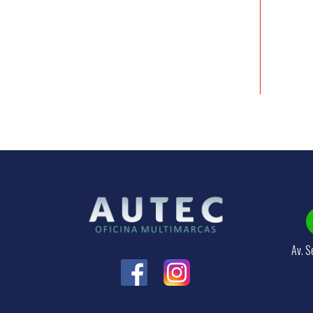
Av. S