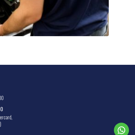
00
TO
tercard,
)